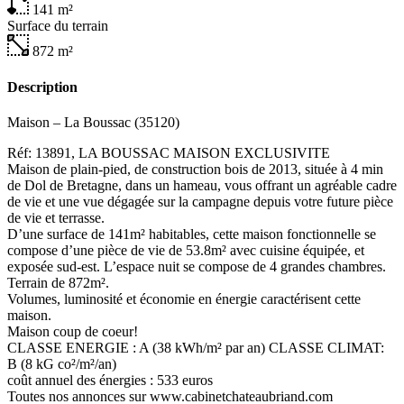
141
m²
Surface du terrain
872
m²
Description
Maison – La Boussac (35120)
Réf: 13891, LA BOUSSAC MAISON EXCLUSIVITE
Maison de plain-pied, de construction bois de 2013, située à 4 min
de Dol de Bretagne, dans un hameau, vous offrant un agréable cadre
de vie et une vue dégagée sur la campagne depuis votre future pièce
de vie et terrasse.
D’une surface de 141m² habitables, cette maison fonctionnelle se
compose d’une pièce de vie de 53.8m² avec cuisine équipée, et
exposée sud-est. L’espace nuit se compose de 4 grandes chambres.
Terrain de 872m².
Volumes, luminosité et économie en énergie caractérisent cette
maison.
Maison coup de coeur!
CLASSE ENERGIE : A (38 kWh/m² par an) CLASSE CLIMAT:
B (8 kG co²/m²/an)
coût annuel des énergies : 533 euros
Toutes nos annonces sur www.cabinetchateaubriand.com