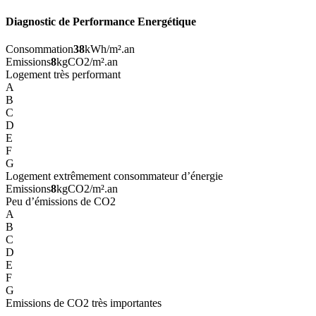
Diagnostic de Performance Energétique
Consommation
38
kWh/m².an
Emissions
8
kgCO2/m².an
Logement très performant
A
B
C
D
E
F
G
Logement extrêmement consommateur d’énergie
Emissions
8
kgCO2/m².an
Peu d’émissions de CO2
A
B
C
D
E
F
G
Emissions de CO2 très importantes