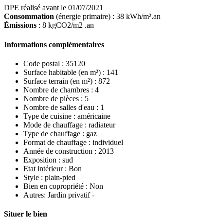
DPE réalisé avant le 01/07/2021
Consommation
(énergie primaire) : 38 kWh/m².an
Émissions
: 8 kgCO2/m2 .an
Informations complémentaires
Code postal :
35120
Surface habitable (en m²) :
141
Surface terrain (en m²) :
872
Nombre de chambres :
4
Nombre de pièces :
5
Nombre de salles d'eau :
1
Type de cuisine :
américaine
Mode de chauffage :
radiateur
Type de chauffage :
gaz
Format de chauffage :
individuel
Année de construction :
2013
Exposition :
sud
Etat intérieur :
Bon
Style :
plain-pied
Bien en copropriété :
Non
Autres:
Jardin privatif -
Situer le bien