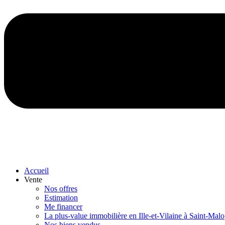
Accueil
Vente
Nos offres
Estimation
Me financer
La plus-value immobilière en Ille-et-Vilaine à Saint-Malo
Nos biens vendus