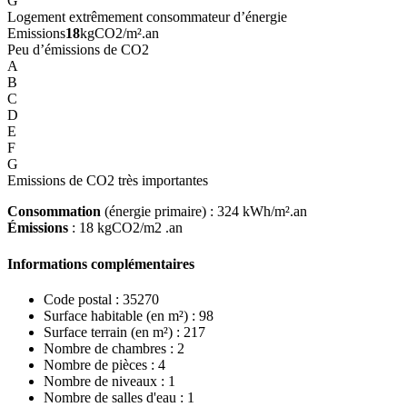
G
Logement extrêmement consommateur d’énergie
Emissions
18
kgCO2/m².an
Peu d’émissions de CO2
A
B
C
D
E
F
G
Emissions de CO2 très importantes
Consommation
(énergie primaire) : 324 kWh/m².an
Émissions
: 18 kgCO2/m2 .an
Informations complémentaires
Code postal :
35270
Surface habitable (en m²) :
98
Surface terrain (en m²) :
217
Nombre de chambres :
2
Nombre de pièces :
4
Nombre de niveaux :
1
Nombre de salles d'eau :
1