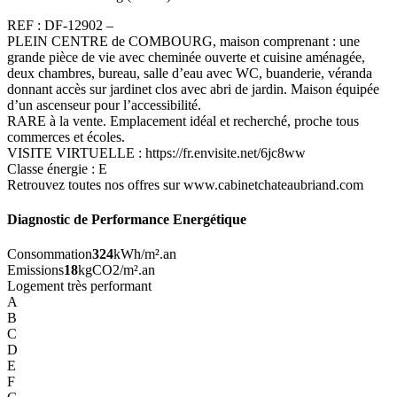
REF : DF-12902 –
PLEIN CENTRE de COMBOURG, maison comprenant : une
grande pièce de vie avec cheminée ouverte et cuisine aménagée,
deux chambres, bureau, salle d’eau avec WC, buanderie, véranda
donnant accès sur jardinet clos avec abri de jardin. Maison équipée
d’un ascenseur pour l’accessibilité.
RARE à la vente. Emplacement idéal et recherché, proche tous
commerces et écoles.
VISITE VIRTUELLE : https://fr.envisite.net/6jc8ww
Classe énergie : E
Retrouvez toutes nos offres sur www.cabinetchateaubriand.com
Diagnostic de Performance Energétique
Consommation
324
kWh/m².an
Emissions
18
kgCO2/m².an
Logement très performant
A
B
C
D
E
F