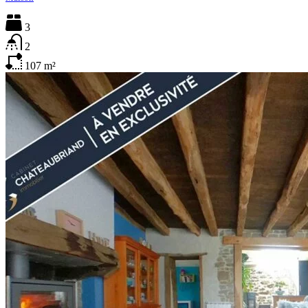
3
2
107
m²