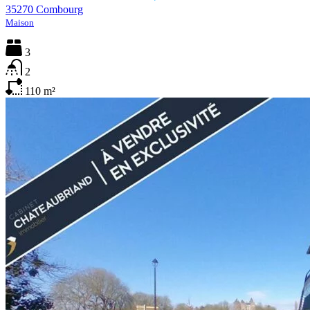
35270 Combourg
Maison
3
2
110
m²