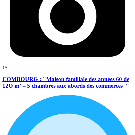
15
COMBOURG : "Maison familiale des années 60 de
12O m² – 5 chambres aux abords des commerces "