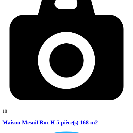
18
Maison Mesnil Roc H 5 pièce(s) 168 m2