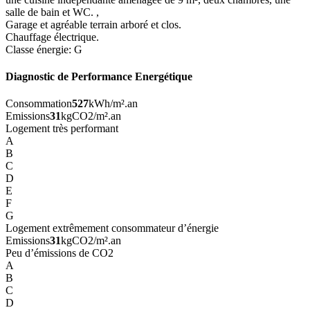
salle de bain et WC. ,
Garage et agréable terrain arboré et clos.
Chauffage électrique.
Classe énergie: G
Diagnostic de Performance Energétique
Consommation
527
kWh/m².an
Emissions
31
kgCO2/m².an
Logement très performant
A
B
C
D
E
F
G
Logement extrêmement consommateur d’énergie
Emissions
31
kgCO2/m².an
Peu d’émissions de CO2
A
B
C
D