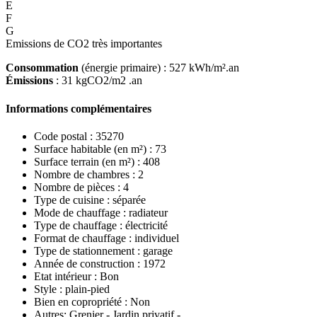
E
F
G
Emissions de CO2 très importantes
Consommation
(énergie primaire) : 527 kWh/m².an
Émissions
: 31 kgCO2/m2 .an
Informations complémentaires
Code postal :
35270
Surface habitable (en m²) :
73
Surface terrain (en m²) :
408
Nombre de chambres :
2
Nombre de pièces :
4
Type de cuisine :
séparée
Mode de chauffage :
radiateur
Type de chauffage :
électricité
Format de chauffage :
individuel
Type de stationnement :
garage
Année de construction :
1972
Etat intérieur :
Bon
Style :
plain-pied
Bien en copropriété :
Non
Autres:
Grenier - Jardin privatif -