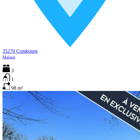
35270 Combourg
Maison
3
1
98
m²