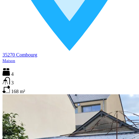
35270 Combourg
Maison
4
3
168
m²