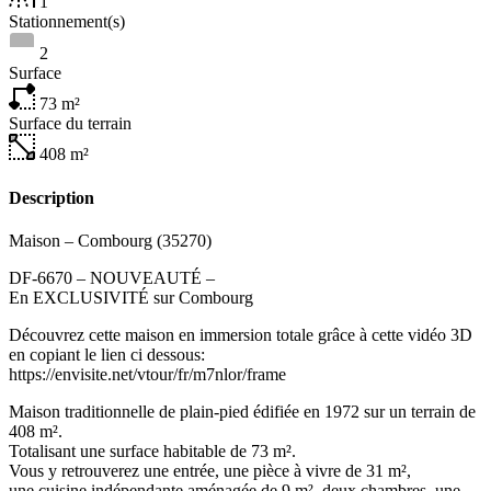
1
Stationnement(s)
2
Surface
73
m²
Surface du terrain
408
m²
Description
Maison – Combourg (35270)
DF-6670 – NOUVEAUTÉ –
En EXCLUSIVITÉ sur Combourg
Découvrez cette maison en immersion totale grâce à cette vidéo 3D
en copiant le lien ci dessous:
https://envisite.net/vtour/fr/m7nlor/frame
Maison traditionnelle de plain-pied édifiée en 1972 sur un terrain de
408 m².
Totalisant une surface habitable de 73 m².
Vous y retrouverez une entrée, une pièce à vivre de 31 m²,
une cuisine indépendante aménagée de 9 m², deux chambres, une