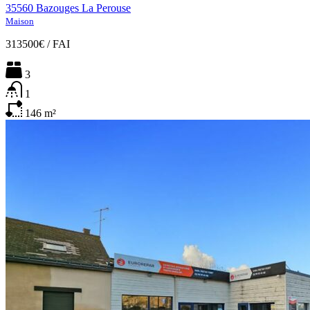
35560 Bazouges La Perouse
Maison
313500€
/
FAI
3
1
146
m²