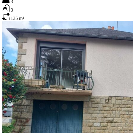
3
3
135
m²