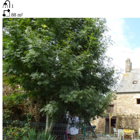
1
88
m²