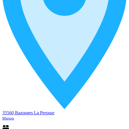
35560 Bazouges La Perouse
Maison