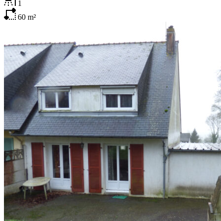
1
60
m²