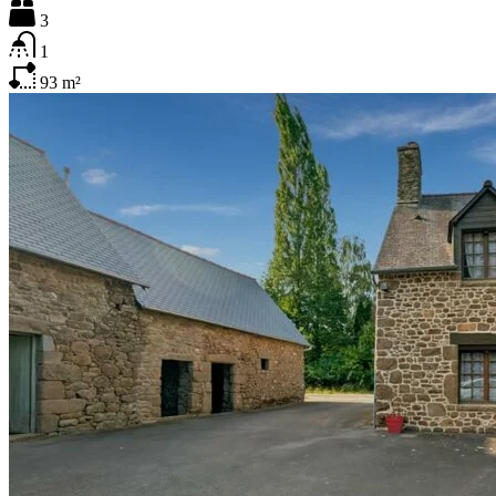
3
1
93
m²