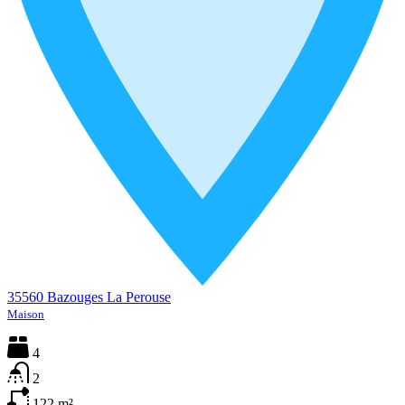
35560 Bazouges La Perouse
Maison
4
2
122
m²