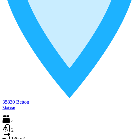
35830 Betton
Maison
4
2
136
m²