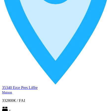
35340 Erce Pres Liffre
Maison
332800€
/
FAI