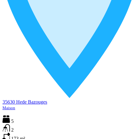
35630 Hede Bazouges
Maison
5
2
173
m²