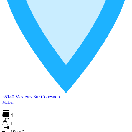
35140 Mezieres Sur Couesnon
Maison
4
1
106
m²