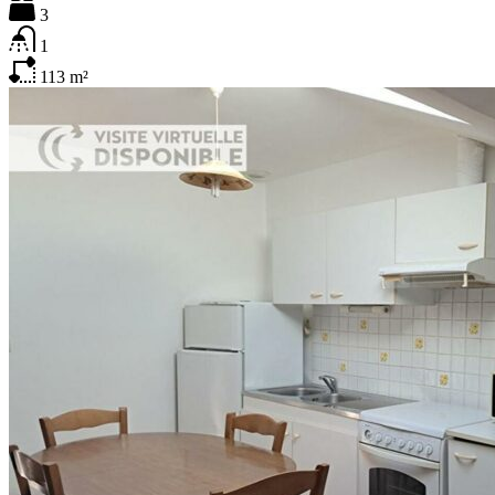
3
1
113
m²