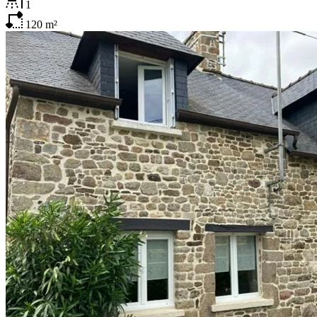
1
120
m²