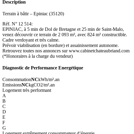
Description
Terrain à bâtir – Epiniac (35120)
Réf. N° 12 514:
EPINIAC, à 5 min de Dol de Bretagne et 25 min de Saint-Malo,
venez découvrir ce terrain de 2 093 m², avec 824 m² constructible.
Cadre verdoyant et très calme.
Prévoir viabilisation (en bordure) et assainissement autonome.
Retrouvez toutes nos annonces sur www.cabinetchateaubriand.com
(*Honoraires à la charge du vendeur)
Diagnostic de Performance Energétique
Consommation
NC
kWh/m².an
Emissions
NC
kgCO2/m².an
Logement très performant
A
B
C
D
E
F
G
Logement extrêmement consommateur d’énergie