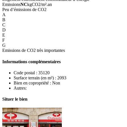
Emissions
NC
kgCO2/m².an
Peu d’émissions de CO2
A
B
C
D
E
F
G
Emissions de CO2 très importantes
Informations complémentaires
Code postal :
35120
Surface terrain (en m²) :
2093
Bien en copropriété :
Non
Autres:
Situer le bien