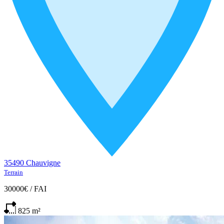
35490 Chauvigne
Terrain
30000€
/
FAI
825
m²