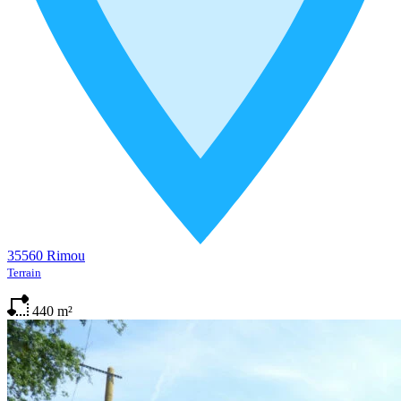
35560 Rimou
Terrain
440
m²