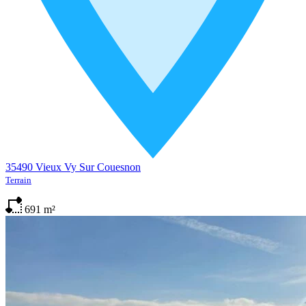
35490 Vieux Vy Sur Couesnon
Terrain
691
m²