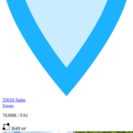
35610 Sains
Terrain
76300€
/
FAI
3649
m²