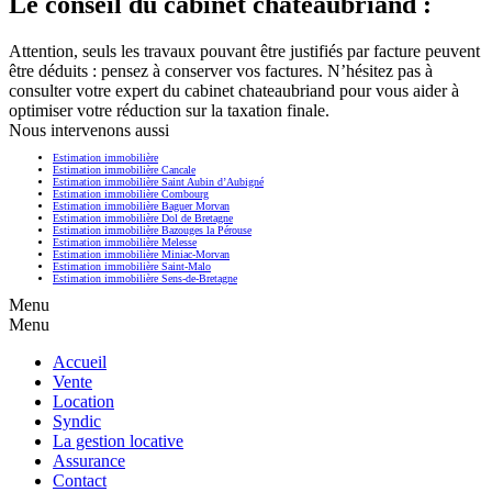
Le conseil du cabinet chateaubriand :
Attention, seuls les travaux pouvant être justifiés par facture peuvent
être déduits : pensez à conserver vos factures. N’hésitez pas à
consulter votre expert du cabinet chateaubriand pour vous aider à
optimiser votre réduction sur la taxation finale.
Nous intervenons aussi
Estimation immobilière
Estimation immobilière Cancale
Estimation immobilière Saint Aubin d’Aubigné
Estimation immobilière Combourg
Estimation immobilière Baguer Morvan
Estimation immobilière Dol de Bretagne
Estimation immobilière Bazouges la Pérouse
Estimation immobilière Melesse
Estimation immobilière Miniac-Morvan
Estimation immobilière Saint-Malo
Estimation immobilière Sens-de-Bretagne
Menu
Menu
Accueil
Vente
Location
Syndic
La gestion locative
Assurance
Contact