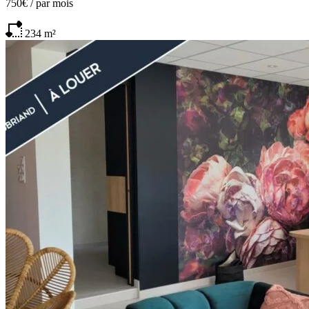
750€
/
par mois
234
m²