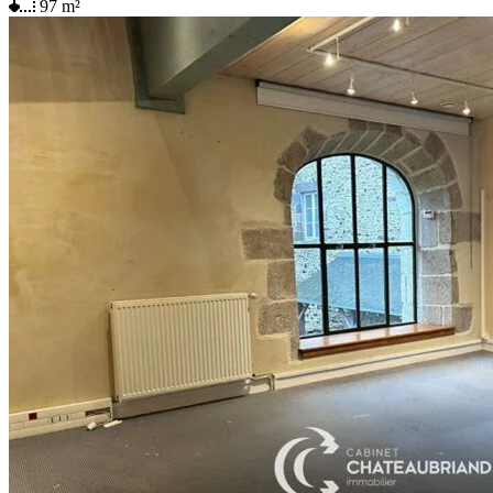
97
m²