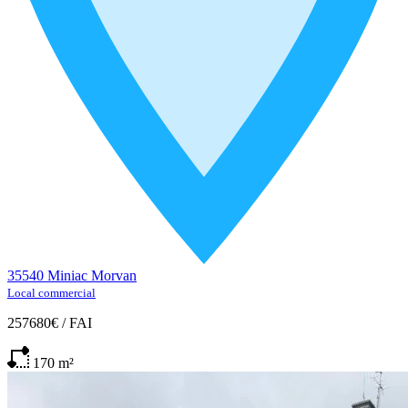
35540 Miniac Morvan
Local commercial
257680€
/
FAI
170
m²