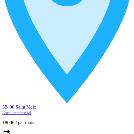
35400 Saint Malo
Local commercial
1800€
/
par mois