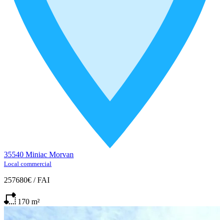
35540 Miniac Morvan
Local commercial
257680€
/
FAI
170
m²