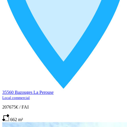
35560 Bazouges La Perouse
Local commercial
207675€
/
FAI
662
m²