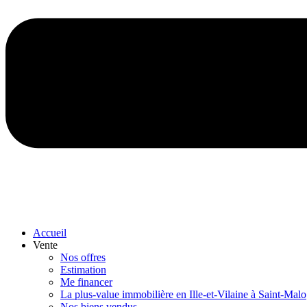
Accueil
Vente
Nos offres
Estimation
Me financer
La plus-value immobilière en Ille-et-Vilaine à Saint-Malo
Nos biens vendus